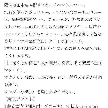
阪神梅田本店４階リアクロイベントスペース
鉱石を使ったジュエリー、パワフルなローチョコレー
ト、繊細な線画アート、フュギュア、植物染めのうつ
くしい布、心踊るカラフルなbagやマフラー、星座を
モチーフにしたアロマスプレー、心と肌を優しく包む
香りアイテムなど全13ブランドが揃います。
架空の王国MAGNOLIAの可愛い森の住人も顔を出し
てくれるかも。
目に見えない存在と人が自然に交流しあう架空の王国
マグノリア。
マグノリア城のどこかに在るという魅惑の部屋が今回
の舞台。
ワンダーな出会いを楽しんでください。
【参加ブランド】
1.藤森太樹（細密画・ブローチ） @daiki_fujimori