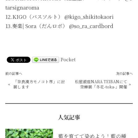
tarsignaroma
12.KIGO（バスソルト） @kigo_shikitokaori
13.奏楽| Sora（だんロボ） @so_ra_cardbord
Pocket
前の記事へ
次の記事へ
「奈良漢方モノコト市」に出
松屋銀座NARA TEIBANにて
«
»
展します
空蝉展「冬花-toka-」開催
人気記事
藍を育てて染めよう！藍の種