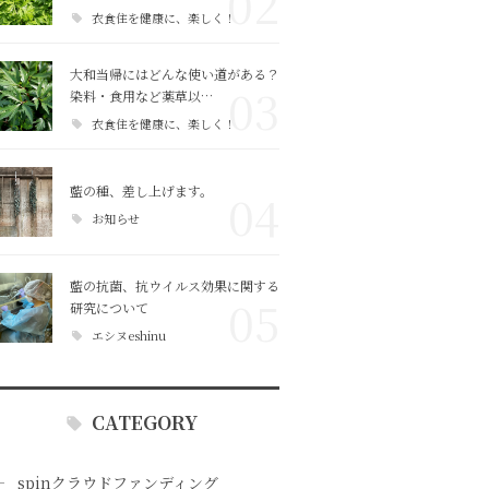
02
衣食住を健康に、楽しく！
大和当帰にはどんな使い道がある？
03
染料・食用など薬草以…
衣食住を健康に、楽しく！
藍の種、差し上げます。
04
お知らせ
藍の抗菌、抗ウイルス効果に関する
05
研究について
エシヌeshinu
CATEGORY
spinクラウドファンディング