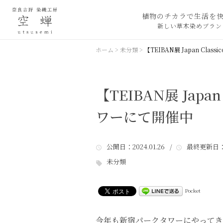
植物のチカラで生活を
新しい草木染めブラン
ホーム
>
未分類
>
【TEIBAN展 Japan Cl
【TEIBAN展 Japa
ワーにて開催中
公開日
：2024.01.26 /
最終更新日
：
未分類
Pocket
今年も新宿パークタワーにやってき