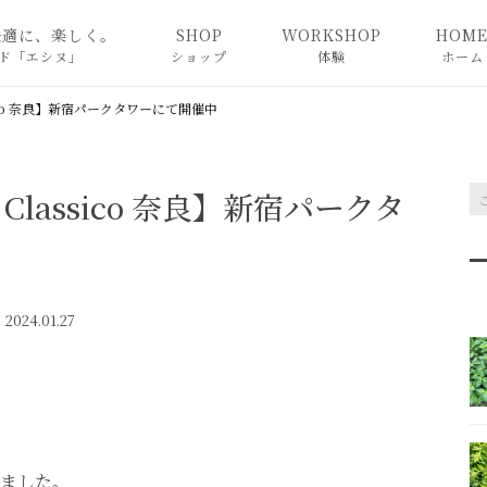
快適に、楽しく。
SHOP
WORKSHOP
HOM
ド「エシヌ」
ショップ
体験
ホーム
奈良教室
assico 奈良】新宿パークタワーにて開催中
東京教室
n Classico 奈良】新宿パークタ
For foreigners
2024.01.27
ました。