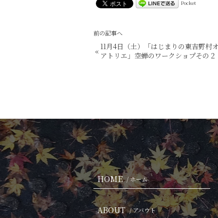
Pocket
前の記事へ
11月4日（土）「はじまりの東吉野村
«
アトリエ」空蝉のワークショプその２
HOME
/ ホーム
ABOUT
/ アバウト