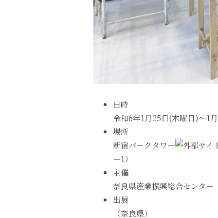
日時
令和6年1月25日(木曜日)～1
場所
新宿パークタワー
－1）
主催
奈良県産業振興総合センター
出展
（奈良県）