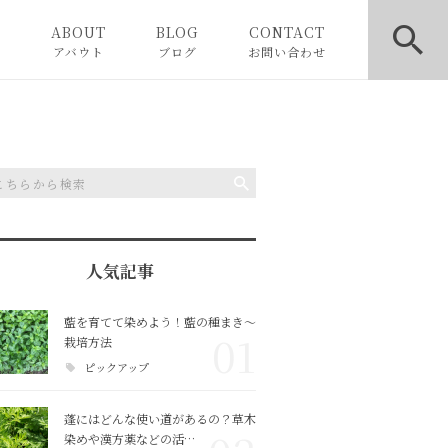
E
ABOUT
BLOG
CONTACT
アバウト
ブログ
お問い合わせ
お知らせ
ピックアップ
コラム
人気記事
藍を育てて染めよう！藍の種まき〜
01
栽培方法
ピックアップ
蓬にはどんな使い道があるの？草木
染めや漢方薬などの活…