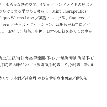
／柔らかな鉄の空間、4Nov ／ハンドメイドの貝ボタ
椅子からはじまる愛のある暮らし、Mint Therapeutics ／
o Warms Labo ／薬湯・ハーブ酒、Caqueco ／
ioteca ／モッズ・ファッション、高畑めがね工房／ク
m T／おいしい煎茶、空蝉／日本の伝統を暮らしに生か
土/三彩/麻絲商会/昇龍園/(株)丸十製陶/明山陶業(株)/
/(有)炎の味がま/古谷製陶所/(株)壺 八/(株)壺 新/加
,伊勢くすり本舗／萬金丹,かねき伊藤彦市商店／伊勢茶