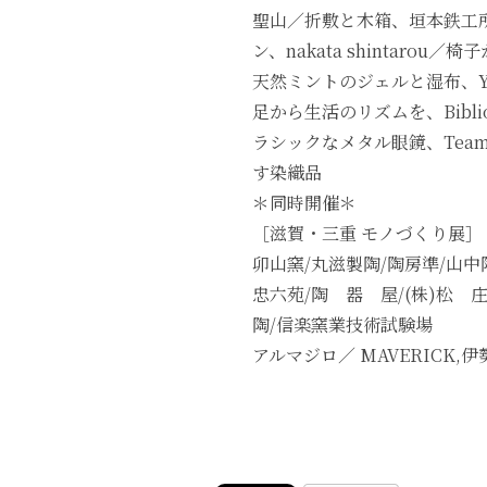
聖山／折敷と木箱、垣本鉄工所
ン、nakata shintarou／
天然ミントのジェルと湿布、Yaqu
足から生活のリズムを、Bibl
ラシックなメタル眼鏡、Tea
す染織品
＊同時開催＊
［滋賀・三重 モノづくり展］
卯山窯/丸滋製陶/陶房準/山中陶
忠六苑/陶 器 屋/(株)松 庄
陶/信楽窯業技術試験場
アルマジロ／ MAVERICK