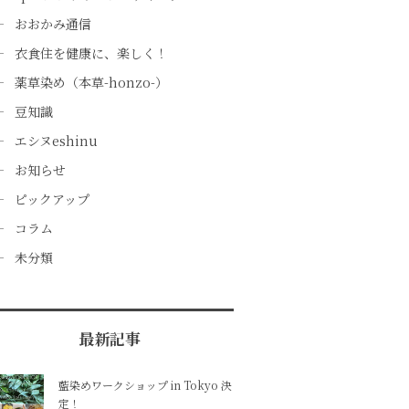
おおかみ通信
衣食住を健康に、楽しく！
薬草染め（本草-honzo-）
豆知識
エシヌeshinu
お知らせ
ピックアップ
コラム
未分類
最新記事
藍染めワークショップ in Tokyo 決
定！