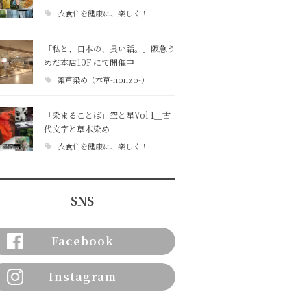
衣食住を健康に、楽しく！
「私と、日本の、長い話。」阪急う
めだ本店10F にて開催中
薬草染め（本草-honzo-）
「染まることば」空と星Vol.1＿古
代文字と草木染め
衣食住を健康に、楽しく！
SNS
Facebook
Instagram