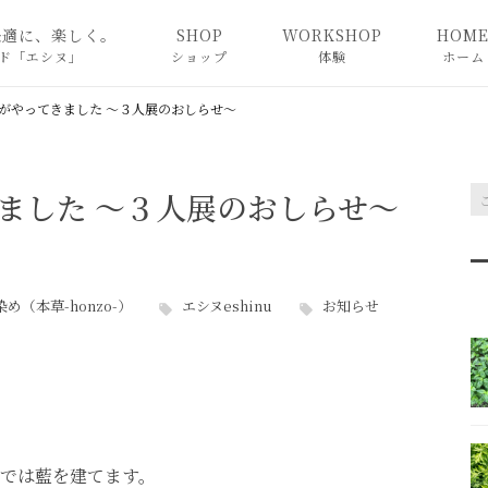
快適に、楽しく。
SHOP
WORKSHOP
HOM
ド「エシヌ」
ショップ
体験
ホーム
奈良教室
がやってきました 〜３人展のおしらせ〜
東京教室
ました 〜３人展のおしらせ〜
For foreigners
め（本草-honzo-）
エシヌeshinu
お知らせ
では藍を建てます。