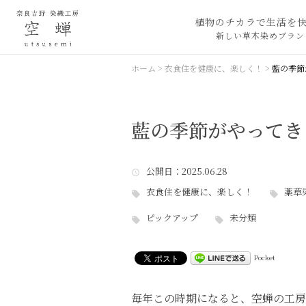
植物のチカラで生活を
新しい草木染めブラン
ホーム
>
衣食住を健康に、楽しく！
>
藍の季節
藍の季節がやってき
公開日
：2025.06.28
衣食住を健康に、楽しく！
薬草染
ピックアップ
未分類
Pocket
毎年この時期になると、空蝉の工房