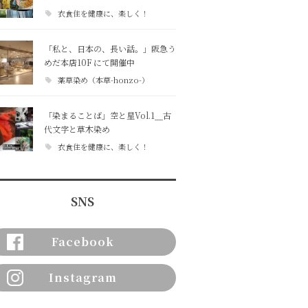
衣食住を健康に、楽しく！
「私と、日本の、長い話。」阪急う
めだ本店10F にて開催中
薬草染め（本草-honzo-）
「染まることば」空と星Vol.1＿古
代文字と草木染め
衣食住を健康に、楽しく！
SNS
Facebook
Instagram