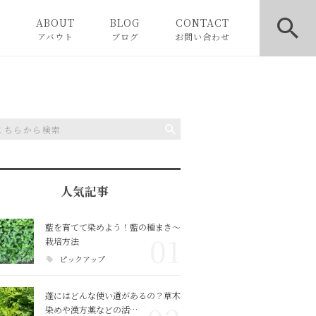
E
ABOUT
BLOG
CONTACT
アバウト
ブログ
お問い合わせ
お知らせ
ピックアップ
コラム
人気記事
藍を育てて染めよう！藍の種まき〜
01
栽培方法
ピックアップ
蓬にはどんな使い道があるの？草木
染めや漢方薬などの活…