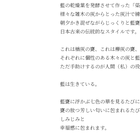
藍の乾燥葉を発酵させて作った「蒅
様々な雑木の灰からとった灰汁で
朝夕かき混ぜながらじっくりと藍甕
日本古来の伝統的なスタイルです。
これは楢灰の甕、これは欅灰の甕、
それぞれに個性のある木々の灰と藍
ただ手助けするのが人間（私）の役
藍は生きている。
藍甕に浮かぶ七色の華を見るたびに
甕の放つ芳しい匂いに包まれるたび
しみじみと
幸福感に包まれます。