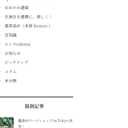
おおかみ通信
衣食住を健康に、楽しく！
薬草染め（本草-honzo-）
豆知識
エシヌeshinu
お知らせ
ピックアップ
コラム
未分類
最新記事
藍染めワークショップ in Tokyo 決
定！