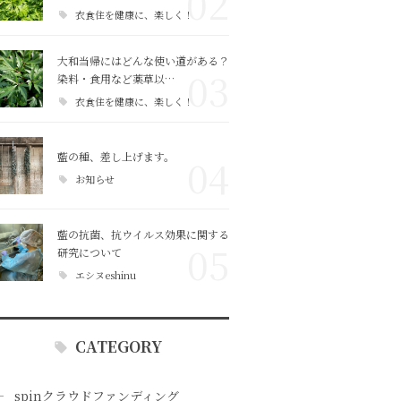
02
衣食住を健康に、楽しく！
大和当帰にはどんな使い道がある？
03
染料・食用など薬草以…
衣食住を健康に、楽しく！
藍の種、差し上げます。
04
お知らせ
藍の抗菌、抗ウイルス効果に関する
05
研究について
エシヌeshinu
CATEGORY
spinクラウドファンディング