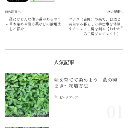
前の記事へ
次の記事へ
蓬にはどんな使い道があるの？
エシヌ（吉野）の森で、自然と
«
草木染めや漢方薬などの活用法
共生する暮らしと手仕事を体験
»
をご紹介
するシェア工房を創る【おおか
み工房プロジェクト】
人気記事
藍を育てて染めよう！藍の種
まき〜栽培方法
ピックアップ
01