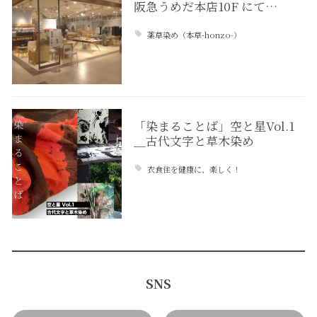
阪急うめだ本店10F にて…
薬草染め（本草-honzo-）
「染まることば」空と星Vol.1
＿古代文字と草木染め
衣食住を健康に、楽しく！
SNS