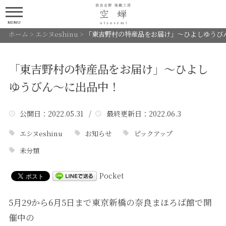
MENU
ホーム
>
エシヌeshinu
>
「東吉野村の特産品をお届け」～ひよしゆうび
「東吉野村の特産品をお届け」～ひよし
ゆうびん〜に出品中！
公開日
：2022.05.31 /
最終更新日
：2022.06.3
エシヌeshinu
お知らせ
ピックアップ
未分類
Pocket
5月29から6月5日まで東京新橋の
奈良まほろば館
で開
催中の