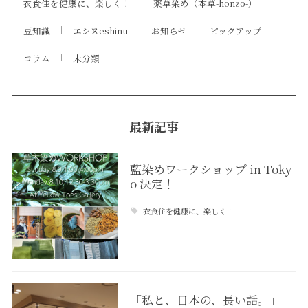
衣食住を健康に、楽しく！
薬草染め（本草-honzo-）
豆知識
エシヌeshinu
お知らせ
ピックアップ
コラム
未分類
最新記事
藍染めワークショップ in Toky
o 決定！
衣食住を健康に、楽しく！
「私と、日本の、長い話。」