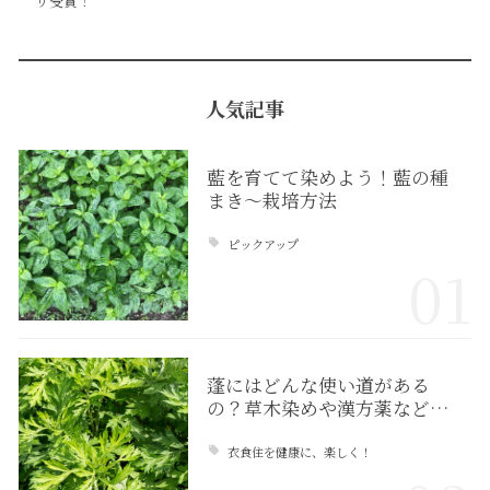
リ受賞！
人気記事
藍を育てて染めよう！藍の種
まき〜栽培方法
ピックアップ
01
蓬にはどんな使い道がある
の？草木染めや漢方薬など…
衣食住を健康に、楽しく！