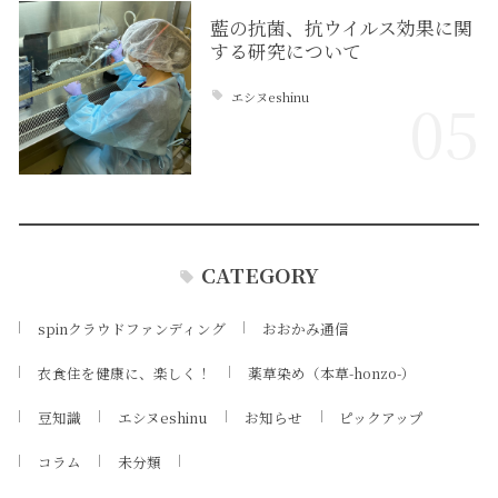
藍の抗菌、抗ウイルス効果に関
する研究について
エシヌeshinu
05
CATEGORY
spinクラウドファンディング
おおかみ通信
衣食住を健康に、楽しく！
薬草染め（本草-honzo-）
豆知識
エシヌeshinu
お知らせ
ピックアップ
コラム
未分類