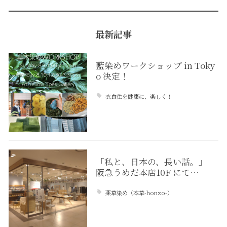
最新記事
藍染めワークショップ in Toky
o 決定！
衣食住を健康に、楽しく！
「私と、日本の、長い話。」
阪急うめだ本店10F にて…
薬草染め（本草-honzo-）