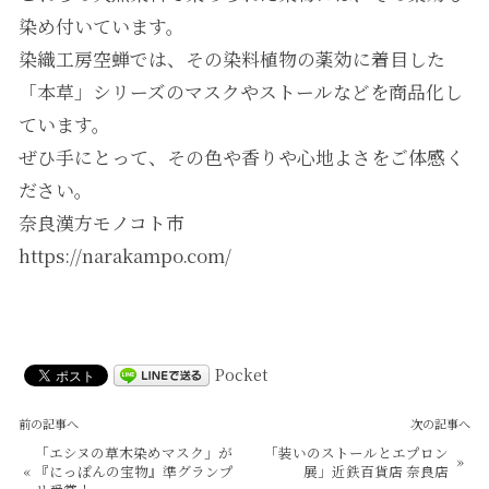
染め付いています。
染織工房空蝉では、その染料植物の薬効に着目した
「本草」シリーズのマスクやストールなどを商品化し
ています。
ぜひ手にとって、その色や香りや心地よさをご体感く
ださい。
奈良漢方モノコト市
https://narakampo.com/
Pocket
前の記事へ
次の記事へ
「エシヌの草木染めマスク」が
「装いのストールとエプロン
»
«
『にっぽんの宝物』準グランプ
展」近鉄百貨店 奈良店