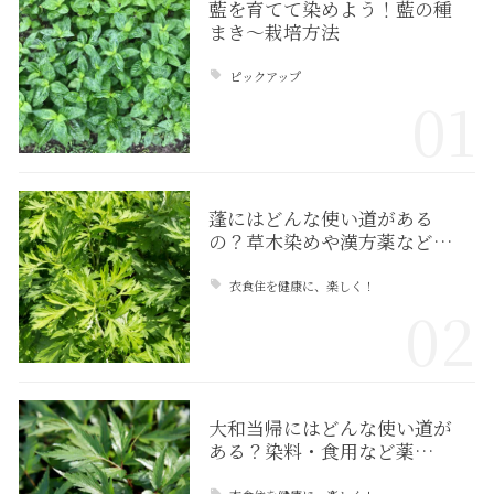
藍を育てて染めよう！藍の種
まき〜栽培方法
ピックアップ
01
蓬にはどんな使い道がある
の？草木染めや漢方薬など…
衣食住を健康に、楽しく！
02
大和当帰にはどんな使い道が
ある？染料・食用など薬…