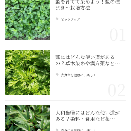
藍を育てて染めよう！藍の種
まき〜栽培方法
ピックアップ
01
蓬にはどんな使い道がある
の？草木染めや漢方薬など…
衣食住を健康に、楽しく！
02
大和当帰にはどんな使い道が
ある？染料・食用など薬…
衣食住を健康に、楽しく！