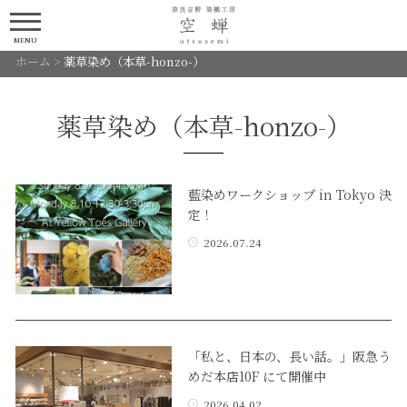
MENU
ホーム
>
薬草染め（本草-honzo-）
薬草染め（本草-honzo-）
藍染めワークショップ in Tokyo 決
定！
2026.07.24
「私と、日本の、長い話。」阪急う
めだ本店10F にて開催中
2026.04.02