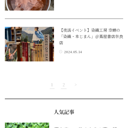
【夜活イベント】染織工房 空蝉の
「染織・本じまん」＠蔦屋書店奈良
店
2024.05.14
1
2
>
人気記事