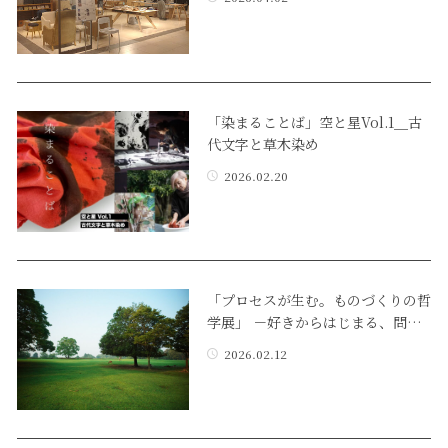
「染まることば」空と星Vol.1＿古
代文字と草木染め
2026.02.20
「プロセスが​生む。​もの​づくりの​哲
学展」 －好きから​はじまる、​問…
2026.02.12