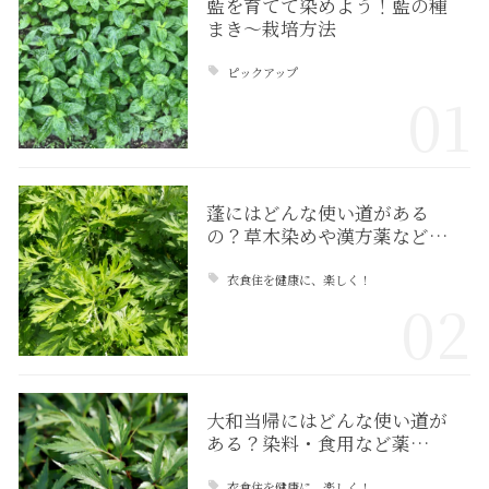
藍を育てて染めよう！藍の種
まき〜栽培方法
ピックアップ
01
蓬にはどんな使い道がある
の？草木染めや漢方薬など…
衣食住を健康に、楽しく！
02
大和当帰にはどんな使い道が
ある？染料・食用など薬…
衣食住を健康に、楽しく！