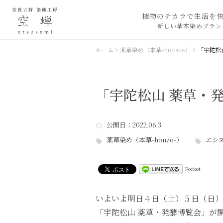
植物のチカラで生活を
新しい草木染めブラン
ホーム
>
薬草染め（本草-honzo-）
>
「宇陀松
「宇陀松山 薬草・
公開日
：2022.06.3
薬草染め（本草-honzo-）
エシヌ
Pocket
いよいよ明日４日（土）５日（日）
「宇陀松山 薬草・発酵博覧会」が