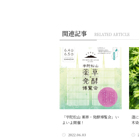
関連記事
RELATED ARTICLE
「宇陀松山 薬草・発酵博覧会」い
蓬に
よいよ開催！
木染
2022.06.03