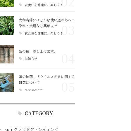
02
衣食住を健康に、楽しく！
大和当帰にはどんな使い道がある？
03
染料・食用など薬草以…
衣食住を健康に、楽しく！
藍の種、差し上げます。
04
お知らせ
藍の抗菌、抗ウイルス効果に関する
05
研究について
エシヌeshinu
CATEGORY
spinクラウドファンディング