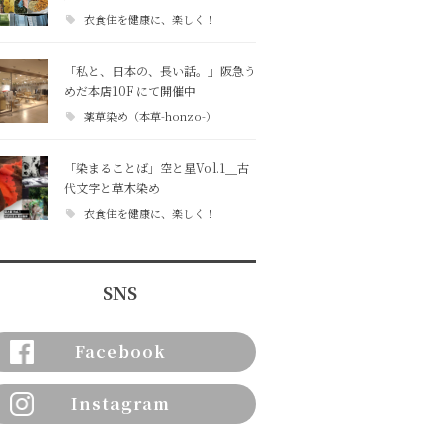
衣食住を健康に、楽しく！
「私と、日本の、長い話。」阪急う
めだ本店10F にて開催中
薬草染め（本草-honzo-）
「染まることば」空と星Vol.1＿古
代文字と草木染め
衣食住を健康に、楽しく！
SNS
Facebook
Instagram