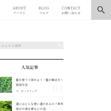
E
ABOUT
BLOG
CONTACT
アバウト
ブログ
お問い合わせ
お知らせ
ピックアップ
コラム
人気記事
藍を育てて染めよう！藍の種まき〜
01
栽培方法
ピックアップ
蓬にはどんな使い道があるの？草木
染めや漢方薬などの活…