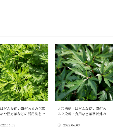
はどんな使い道があるの？草
大和当帰にはどんな使い道があ
めや漢方薬などの活用法を…
る？染料・食用など薬草以外の
活…
2022.06.03
2022.06.03