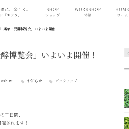
快適に、楽しく。
SHOP
WORKSHOP
HOM
ド「エシヌ」
ショップ
体験
ホーム
奈良教室
山 薬草・発酵博覧会」いよいよ開催！
東京教室
発酵博覧会」いよいよ開催！
For foreigners
eshinu
お知らせ
ピックアップ
の二日間、
開催されます！