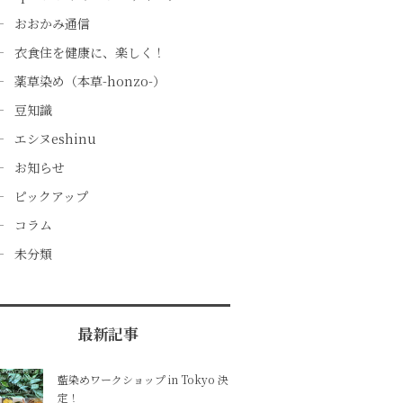
おおかみ通信
衣食住を健康に、楽しく！
薬草染め（本草-honzo-）
豆知識
エシヌeshinu
お知らせ
ピックアップ
コラム
未分類
最新記事
藍染めワークショップ in Tokyo 決
定！